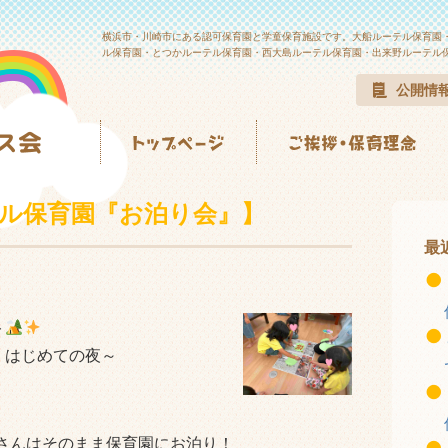
横浜市・川崎市にある認可保育園と学童保育施設です。大船ルーテル保育園
ル保育園・とつかルーテル保育園・西大島ルーテル保育園・出来野ルーテル
公開情
テル保育園『お泊り会』】
最
ト
、はじめての夜～
さんはそのまま保育園にお泊り！