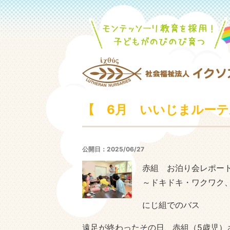
【 6月 いいじまルー
公開日：2025/06/27
赤組 お泊り会レポー
～ドキドキ・ワクワク
にじ組でのバス
遠足が終わったその日、赤組（5歳児）