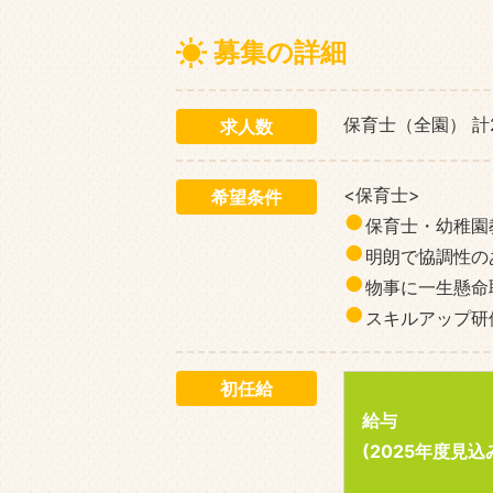
募集の詳細
保育士（全園） 計
求人数
<保育士>
希望条件
保育士・幼稚園
明朗で協調性の
物事に一生懸命
スキルアップ研
初任給
給与
(2025年度見込