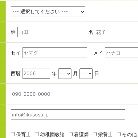
姓
名
セイ
メイ
西暦
年
月
日
保育士
幼稚園教諭
看護師
栄養士
その他