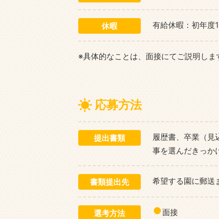
有給休暇：初年度
休暇
※具体的なことは、面接にてご説明しま
応募方法
履歴書、卒業（見
提出書類
事を選んだきっかけ
希望する園に郵送
書類提出先
面接
選考方法